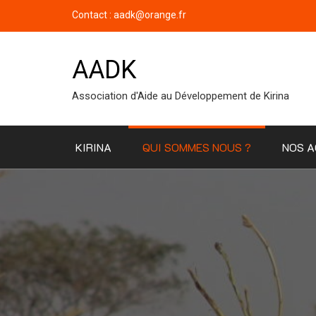
Accéder
Contact : aadk@orange.fr
au
contenu
AADK
Association d'Aide au Développement de Kirina
KIRINA
QUI SOMMES NOUS ?
NOS A